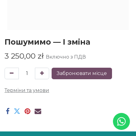
Пошумимо — I зміна
3 250,00
zł
Включно з ПДВ
​ Забронювати місце
Терміни та умови