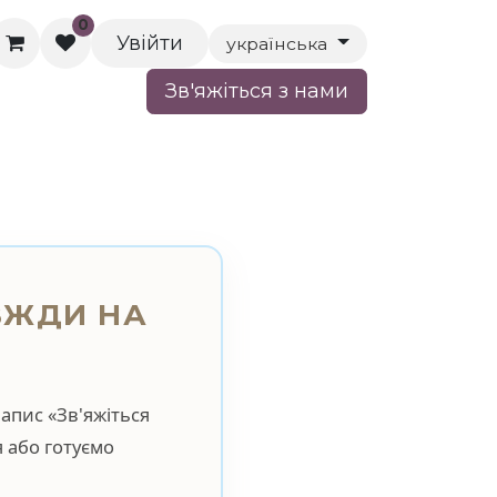
0
Увійти
українська
Зв'яжіться з нами
ня батьків
АВЖДИ НА
апис «Зв'яжіться
 або готуємо