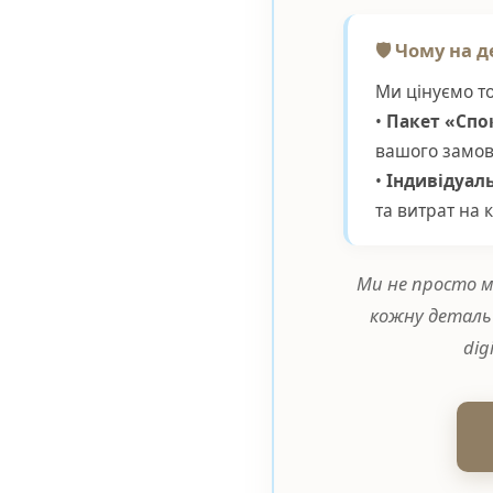
🛡️ Чому на 
Ми цінуємо то
•
Пакет «Спок
вашого замов
•
Індивідуал
та витрат на 
Ми не просто м
кожну деталь
dig