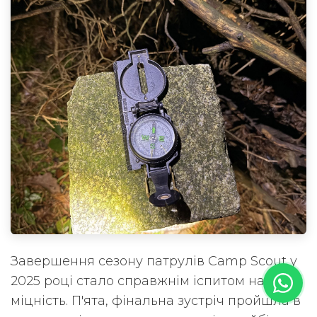
Завершення сезону патрулів Camp Scout у
2025 році стало справжнім іспитом на
міцність. П'ята, фінальна зустріч пройшла в