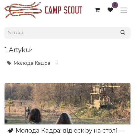
0
1 Artykuł
Молода Кадра
×
🏕️ Молода Кадра: від ескізу на столі —