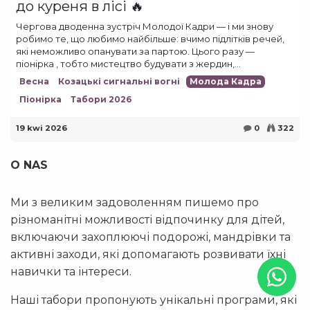
до куреня в лісі 🔥
Чергова дводенна зустріч Молодої Кадри — і ми знову
робимо те, що любимо найбільше: вчимо підлітків речей,
які неможливо опанувати за партою. Цього разу —
піонірка , тобто мистецтво будувати з жердин,...
Весна
Козацькі сигнальні вогні
Молода Кадра
Піонірка
Табори 2026
19 kwi 2026
0
322
O NAS
Ми з великим задоволенням пишемо про
різноманітні можливості відпочинку для дітей,
включаючи захоплюючі подорожі, мандрівки та
активні заходи, які допомагають розвивати їхні
навички та інтереси.
Наші табори пропонують унікальні програми, які